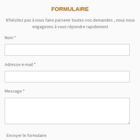
t
t
T
FORMULAIRE
s
a
o
A
g
k
p
r
N'hésitez pas à nous faire parvenir toutes vos demandes , nous nous
p
a
engageons à vous répondre rapidement
m
Nom *
Adresse e-mail *
Message *
Envoyer le formulaire